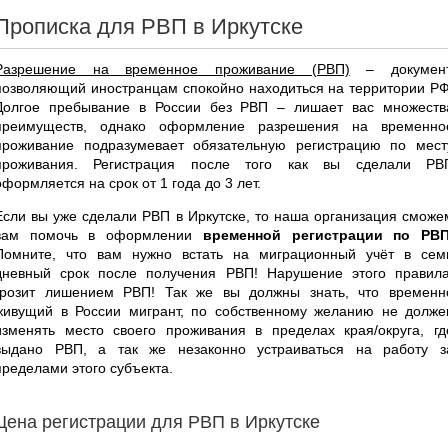
Прописка для РВП в Иркутске
Разрешение на временное проживание (РВП)
– документ
позволяющий иностранцам спокойно находиться на территории РФ
Долгое пребывание в России без РВП – лишает вас множеств
преимуществ, однако оформление разрешения на временно
проживание подразумевает обязательную регистрацию по мест
проживания. Регистрация после того как вы сделали РВ
оформляется на срок от 1 года до 3 лет.
Если вы уже сделали РВП в Иркутске, то наша организация сможе
вам помочь в оформлении
временной регистрации по РВ
Помните, что вам нужно встать на миграционный учёт в сем
дневный срок после получения РВП! Нарушение этого правила
грозит лишением РВП! Так же вы должны знать, что временн
живущий в России мигрант, по собственному желанию не долже
изменять место своего проживания в пределах края/округа, гд
выдано РВП, а так же незаконно устраиваться на работу з
пределами этого субъекта.
Цена регистрации для РВП в Иркутске