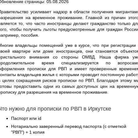
Обновление страницы: 05.08.2026
Правительство усиливает надзор в области получения мигрантам
разрешения на временное проживание. Главной из причин этого
является то, что часто иностранцы делают гражданство только дл
того, чтобы получить льготы предусмотренные для граждан России
например, пособия.
Многие владельцы помещений уже в курсе, что при регистрации 
своей квартире или доме иностранцев, они становятся объекто
пристального внимания со стороны ОМВД. Наша фирма уж
продолжительное время специализируется по вопросам
оформления прописки для РВП и имеет проверенные времене
контакты владельцев жилья с которыми проводит постоянную работ
в целях сокращения рисков прописки по РВП. Благодаря этому м
готовы предоставить одни из самых доступных цен на временну
прописку для разрешения на временное проживание.
Что нужно для прописки по РВП в Иркутске
Паспорт или id
Нотариально заверенный перевод паспорта (с отметкой
"РВП") + 1 копия