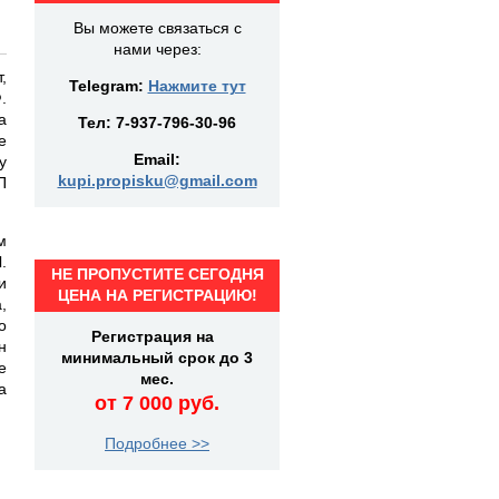
Вы можете связаться с
нами через:
,
Telegram:
Нажмите тут
.
а
Тел:
7-937-796-30-96
е
Email:
у
kupi.propisku@gmail.com
П
м
П
.
НЕ ПРОПУСТИТЕ СЕГОДНЯ
и
ЦЕНА НА РЕГИСТРАЦИЮ!
,
о
Регистрация на
н
минимальный срок до 3
е
мес.
а
от 7 000 руб.
Подробнее >>