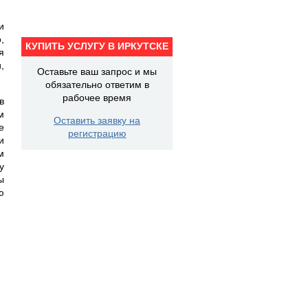
и
,
КУПИТЬ УСЛУГУ В ИРКУТСКЕ
я
,
Оставьте ваш запрос и мы
обязательно ответим в
рабочее время
в
м
Оставить заявку на
е
регистрацию
и
м
у
ы
ю